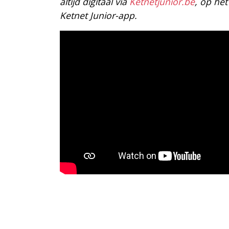
altijd digitaal via
Ketnetjunior.be
, op he
Ketnet Junior-app.