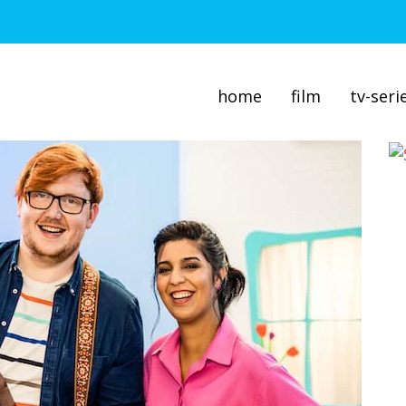
home
film
tv-seri