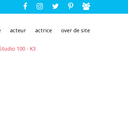
e
acteur
actrice
over de site