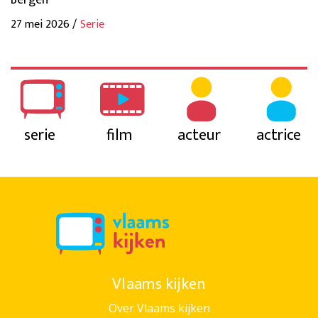
Bergen
27 mei 2026 /
Serie
serie
film
acteur
actrice
Vlaams kijken
Over Vlaams kijken