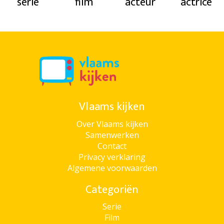
serie
film
acteur
actrice
Vlaams kijken
Over Vlaams kijken
Samenwerken
Contact
Privacy verklaring
Algemene voorwaarden
Categoriën
Serie
Film