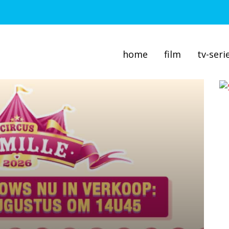
home
film
tv-seri