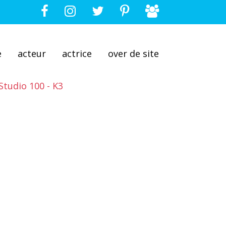
e
acteur
actrice
over de site