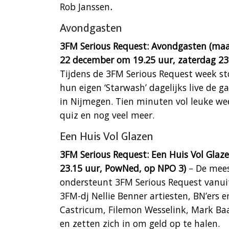
Rob Janssen
.
Avondgasten
3FM Serious Request: Avondgasten (maa
22 december om 19.25 uur, zaterdag 23
Tijdens de 3FM Serious Request week st
hun eigen ‘Starwash’ dagelijks live de 
in Nijmegen. Tien minuten vol leuke weet
quiz en nog veel meer.
Een Huis Vol Glazen
3FM Serious Request: Een Huis Vol Gl
23.15 uur, PowNed, op NPO 3)
– De mee
ondersteunt 3FM Serious Request vanuit
3FM-dj Nellie Benner artiesten, BN’ers e
Castricum, Filemon Wesselink, Mark Ba
en zetten zich in om geld op te halen.