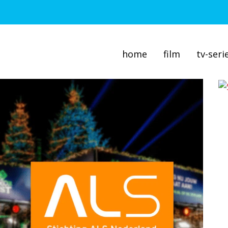
home
film
tv-seri