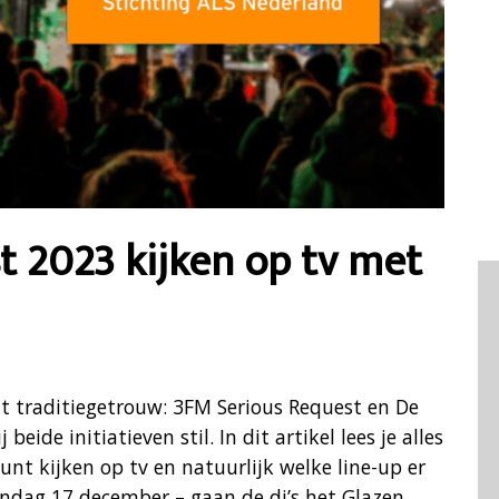
 2023 kijken op tv met
t traditiegetrouw: 3FM Serious Request en De
ide initiatieven stil. In dit artikel lees je alles
unt kijken op tv en natuurlijk welke line-up er
ondag 17 december – gaan de dj’s het Glazen