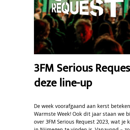
3FM Serious Request
deze line-up
De week voorafgaand aan kerst beteken
Warmste Week! Ook dit jaar staan we bij be
over 3FM Serious Request 2023, wat je k
in Nijmegen te vinden is. Vanavond – z