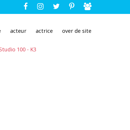
e
acteur
actrice
over de site