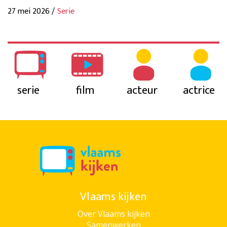
27 mei 2026 /
Serie
serie
film
acteur
actrice
Vlaams kijken
Over Vlaams kijken
Samenwerken