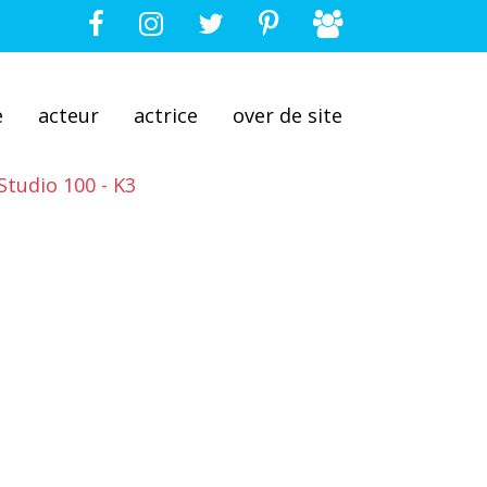
e
acteur
actrice
over de site