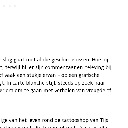
e slag gaat met al die geschiedenissen. Hoe hij
t, terwijl hij er zijn commentaar en beleving bij
of vaak een stukje ervan – op een grafische
 In carte blanche-stijl, steeds op zoek naar
ier om om te gaan met verhalen van vreugde of
uige van het leven rond de tattooshop van Tijs
oetingen met zijn buren, of met z’n vader die