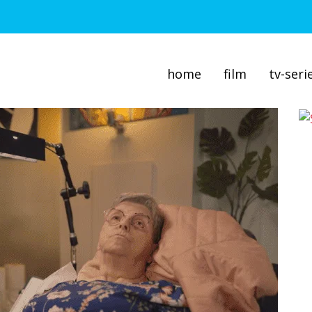
home
film
tv-seri