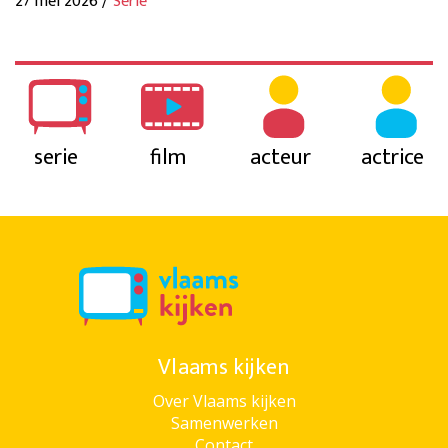
27 mei 2026 /
Serie
serie
film
acteur
actrice
Vlaams kijken
Over Vlaams kijken
Samenwerken
Contact