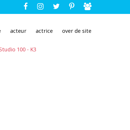
e
acteur
actrice
over de site