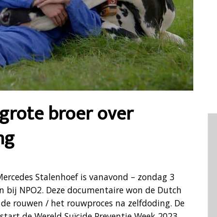
grote broer over
ng
Mercedes Stalenhoef is vanavond – zondag 3
en bij NPO2. Deze documentaire won de Dutch
de rouwen / het rouwproces na zelfdoding. De
start de Wereld Suïcide Preventie Week 2023.