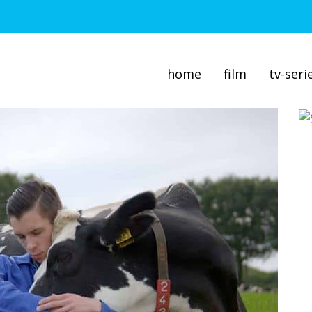
home
film
tv-seri