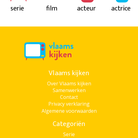
serie
film
acteur
actrice
Vlaams kijken
Over Vlaams kijken
Samenwerken
Contact
Privacy verklaring
Algemene voorwaarden
Categoriën
Serie