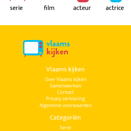
serie
film
acteur
actrice
Vlaams kijken
Over Vlaams kijken
Samenwerken
Contact
Privacy verklaring
Algemene voorwaarden
Categoriën
Serie