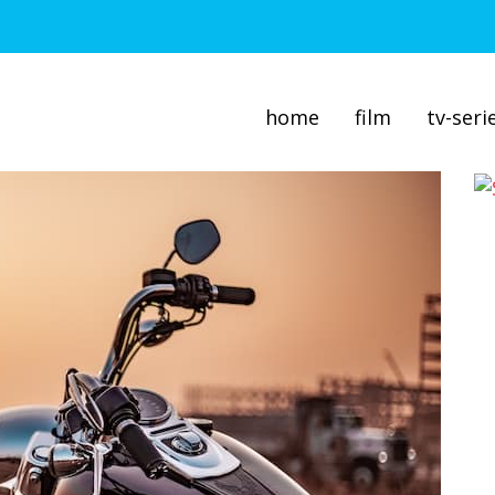
home
film
tv-seri