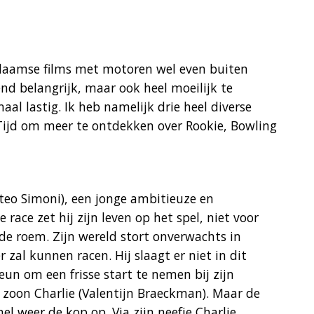
e Vlaamse films met motoren wel even buiten
end belangrijk, maar ook heel moeilijk te
maal lastig. Ik heb namelijk drie heel diverse
ijd om meer te ontdekken over Rookie, Bowling
teo Simoni), een jonge ambitieuze en
 race zet hij zijn leven op het spel, niet voor
 de roem. Zijn wereld stort onverwachts in
zal kunnen racen. Hij slaagt er niet in dit
un om een frisse start te nemen bij zijn
 zoon Charlie (Valentijn Braeckman). Maar de
el weer de kop op. Via zijn neefje Charlie