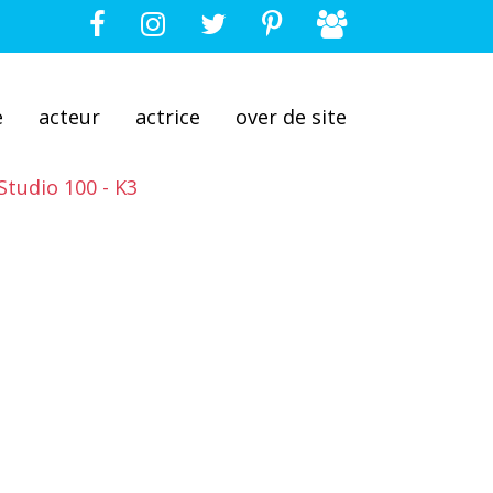
e
acteur
actrice
over de site