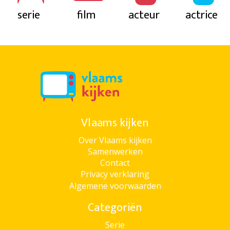
serie
film
acteur
actrice
Vlaams kijken
Over Vlaams kijken
Samenwerken
Contact
Privacy verklaring
Algemene voorwaarden
Categoriën
Serie