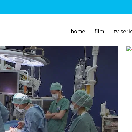
home
film
tv-seri