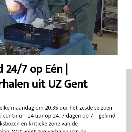
 24/7 op Eén |
halen uit UZ Gent
elke maandag om 20.35 uur het zesde seizoen
d continu – 24 uur op 24, 7 dagen op 7 – gefimd
eksboxen en kritieke zone van de
alen. Wat volgt zijn verhalen van de