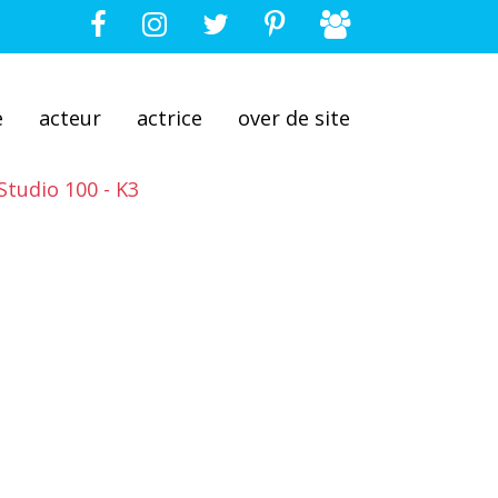
e
acteur
actrice
over de site