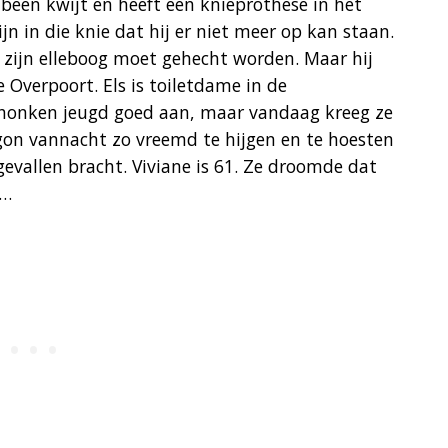
 been kwijt en heeft een knieprothese in het
jn in die knie dat hij er niet meer op kan staan.
n zijn elleboog moet gehecht worden. Maar hij
e Overpoort. Els is toiletdame in de
honken jeugd goed aan, maar vandaag kreeg ze
egon vannacht zo vreemd te hijgen en te hoesten
evallen bracht. Viviane is 61. Ze droomde dat
ed…