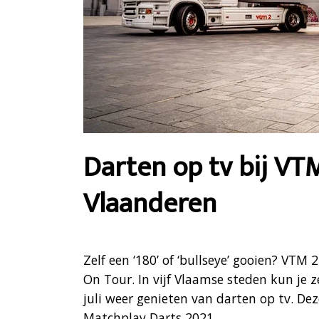
Darten op tv bij VT
Vlaanderen
Zelf een ‘180’ of ‘bullseye’ gooien? VTM 
On Tour. In vijf Vlaamse steden kun je z
juli weer genieten van darten op tv. De
Matchplay Darts 2021.