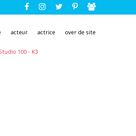
e
acteur
actrice
over de site