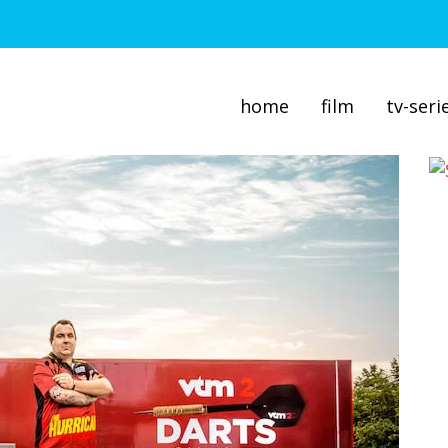
home
film
tv-seri