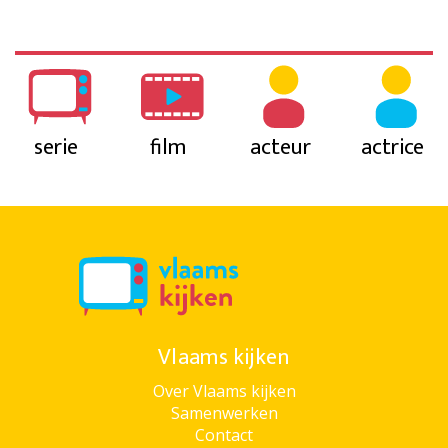
serie
film
acteur
actrice
Vlaams kijken
Over Vlaams kijken
Samenwerken
Contact