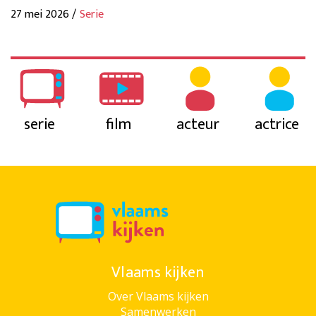
27 mei 2026 /
Serie
serie
film
acteur
actrice
Vlaams kijken
Over Vlaams kijken
Samenwerken