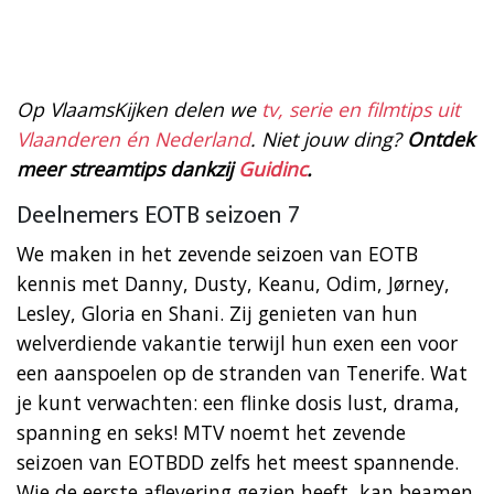
Op VlaamsKijken delen we
tv, serie en filmtips uit
Vlaanderen én Nederland
. Niet jouw ding?
Ontdek
meer streamtips dankzij
Guidinc
.
Deelnemers EOTB seizoen 7
We maken in het zevende seizoen van EOTB
kennis met Danny, Dusty, Keanu, Odim, Jørney,
Lesley, Gloria en Shani. Zij genieten van hun
welverdiende vakantie terwijl hun exen een voor
een aanspoelen op de stranden van Tenerife. Wat
je kunt verwachten: een flinke dosis lust, drama,
spanning en seks! MTV noemt het zevende
seizoen van EOTBDD zelfs het meest spannende.
Wie de eerste aflevering gezien heeft, kan beamen