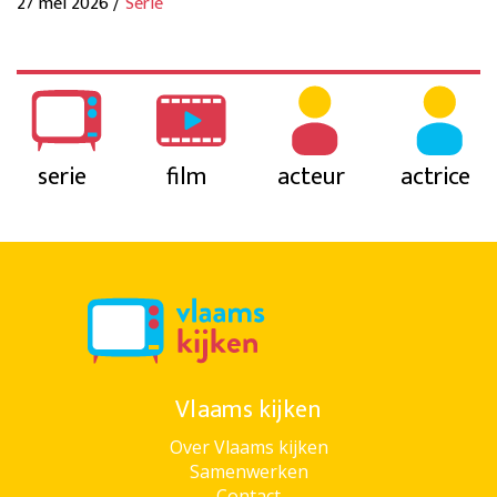
27 mei 2026 /
Serie
serie
film
acteur
actrice
Vlaams kijken
Over Vlaams kijken
Samenwerken
Contact