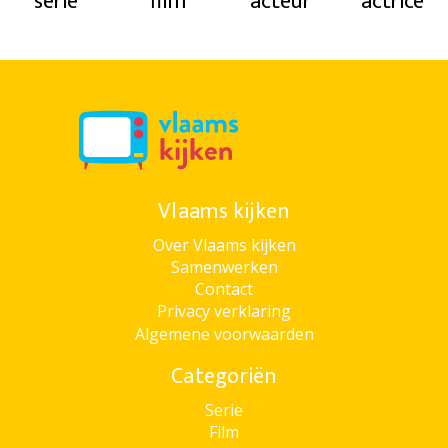
serie
film
acteur
actrice
Vlaams kijken
Over Vlaams kijken
Samenwerken
Contact
Privacy verklaring
Algemene voorwaarden
Categoriën
Serie
Film