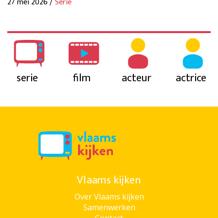
27 mei 2026 /
Serie
serie
film
acteur
actrice
Vlaams kijken
Over Vlaams kijken
Samenwerken