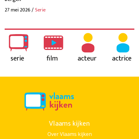
27 mei 2026 /
Serie
serie
film
acteur
actrice
Vlaams kijken
Over Vlaams kijken