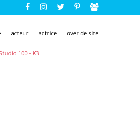
e
acteur
actrice
over de site