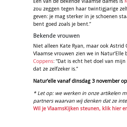
Eén van de bekende Vlaamse dames is
zou zeggen tegen haar twintigjarige zelf
geven: je mag sterker in je schoenen staa
bent goed zoals je bent.”
Bekende vrouwen
Niet alleen Kate Ryan, maar ook Astrid
Vlaamse vrouwen zien we in Natur’Elle bi
Coppens
: “Dat is echt het doel van mijn
dat ze zelfzeker is.”
Natur’elle vanaf dinsdag 3 november o
* Let op: we werken in onze artikelen met
partners waarvan wij denken dat ze intere
Wil je VlaamsKijken steunen, klik hier e