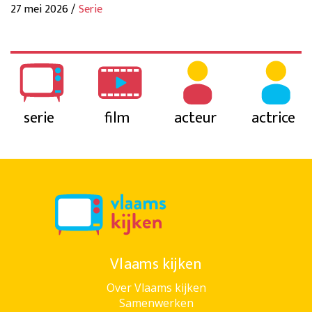
27 mei 2026 /
Serie
serie
film
acteur
actrice
Vlaams kijken
Over Vlaams kijken
Samenwerken