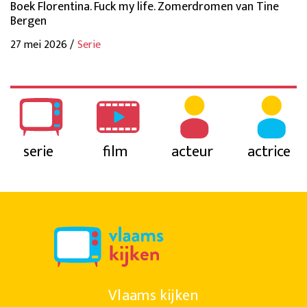
Boek Florentina. Fuck my life. Zomerdromen van Tine
Bergen
27 mei 2026 /
Serie
serie
film
acteur
actrice
Vlaams kijken