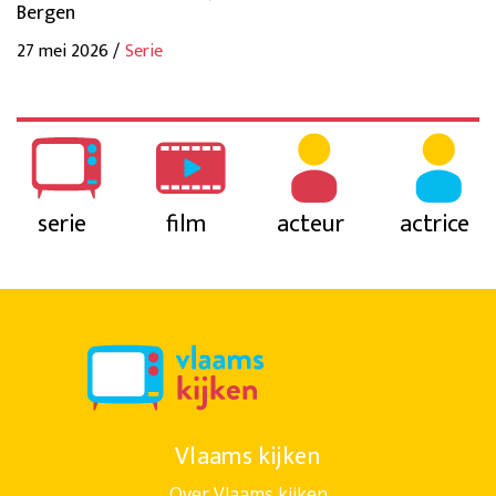
Bergen
27 mei 2026 /
Serie
serie
film
acteur
actrice
Vlaams kijken
Over Vlaams kijken