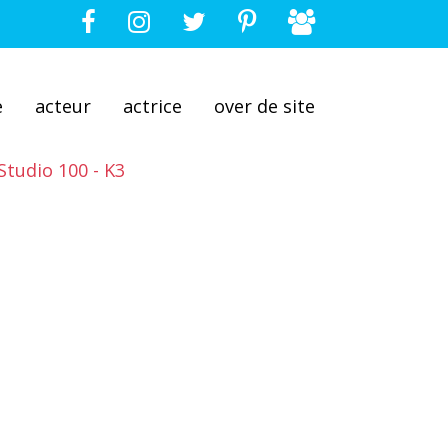
e
acteur
actrice
over de site