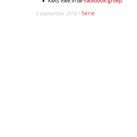
Klets mee in de
Facebook-groep
.
Serie
3 september 2016 /