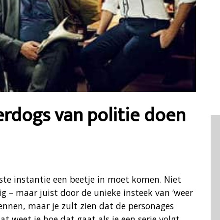
rdogs van politie doen
erste instantie een beetje in moet komen. Niet
ig – maar juist door de unieke insteek van ‘weer
wennen, maar je zult zien dat de personages
at weet je hoe dat gaat als je een serie volgt.