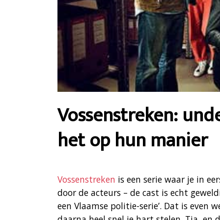
Vossenstreken: unde
het op hun manier
Vossenstreken
is een serie waar je in e
door de acteurs – de cast is echt geweld
een Vlaamse politie-serie’. Dat is even 
daarna heel snel je hart stelen. Tja, en d