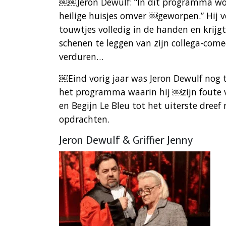
￼￼Jeron Dewulf: “In dit programma wor
heilige huisjes omver ￼geworpen.” Hij voe
touwtjes volledig in de handen en krijg
schenen te leggen van zijn collega-comed
verduren…
￼Eind vorig jaar was Jeron Dewulf nog t
het programma waarin hij ￼zijn foute 
en Begijn Le Bleu tot het uiterste dre
opdrachten.
Jeron Dewulf & Griffier Jenny