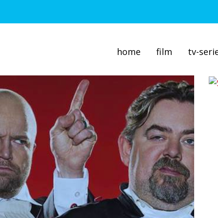
home
film
tv-seri