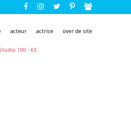
e
acteur
actrice
over de site