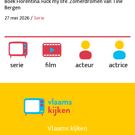
Boek Florentina. Fuck my life. Zomerdromen van Tine
Bergen
27 mei 2026 /
Serie
serie
film
acteur
actrice
Vlaams kijken