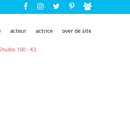
e
acteur
actrice
over de site