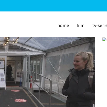
home
film
tv-seri